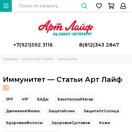
+7(921)592 3116
8(812)343 2847
Главная
Статьи Арт Лайф
иммунитет
Иммунитет — Статьи Арт Лайф
SPF
VIP
БАДы
БезопасныйЗагар
ДвижениеЖизнь
ЗащитаКожи
ЗащитаОтСолнца
ЗдоровыеВолосы
ЗдоровьеСуставов
Кожа