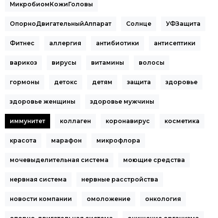
МикробиомКожиГоловы
ОпорноДвигательныйАппарат
Солнце
УФЗащита
Фитнес
аллергия
антибиотики
антисептики
варикоз
вирусы
витамины
волосы
гормоны
детокс
детям
защита
здоровье
здоровье женщины
здоровье мужчины
иммунитет
коллаген
коронавирус
косметика
красота
марафон
микрофлора
мочевыделительная система
моющие средства
нервная система
нервные расстройства
новости компании
омоложение
онкология