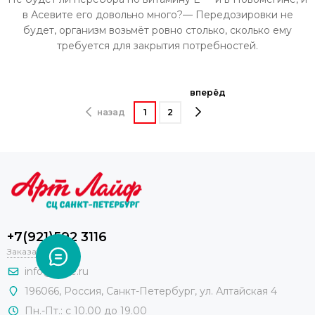
в Асевите его довольно много?— Передозировки не
будет, организм возьмёт ровно столько, сколько ему
требуется для закрытия потребностей.
вперёд
назад
1
2
+7(921)592 3116
Заказать звонок
info@a-life.ru
196066
,
Россия
,
Санкт-Петербург
,
ул. Алтайская 4
Пн.-Пт.: с 10.00 до 19.00