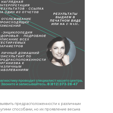
 выявить предрасположенности к различным
ругими способами, но их проявление весьма