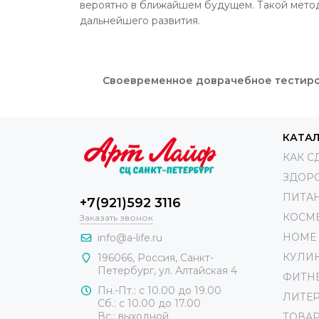
вероятно в ближайшем будущем. Такой метод
дальнейшего развития.
Своевременное доврачебное тестиров
КАТА
КАК С
ЗДОР
ПИТА
+7(921)592 3116
КОСМ
Заказать звонок
HOME 
info@a-life.ru
КУЛИ
196066
,
Россия
,
Санкт-
Петербург
,
ул. Алтайская 4
ФИТН
Пн.-Пт.: с 10.00 до 19.00
ЛИТЕР
Сб.: с 10.00 до 17.00
Вс.: выходной
ТОВАР