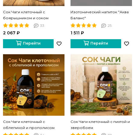
Сок Чаги клеточный с
Изотонический напиток "Аква
боярышником и соком
Баланс"
березового листа
33
25
2 067 ₽
1 511 ₽
Перейти
Перейти
Сок Чаги клеточный с
Сок Чаги клеточный с пихтой и
облепихой и прополисом
зверобоем