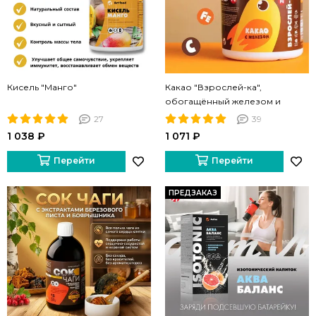
Кисель "Манго"
Какао "Взрослей-ка",
обогащённый железом и
витамином С
27
39
1 038 ₽
1 071 ₽
Перейти
Перейти
ПРЕДЗАКАЗ