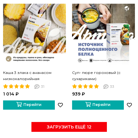
Каша 3 злака с ананасом
Суп- пюре гороховый (с
низкокалорийная
сухариками)
31
33
1 014 ₽
939 ₽
Перейти
Перейти
ЗАГРУЗИТЬ ЕЩЁ 12