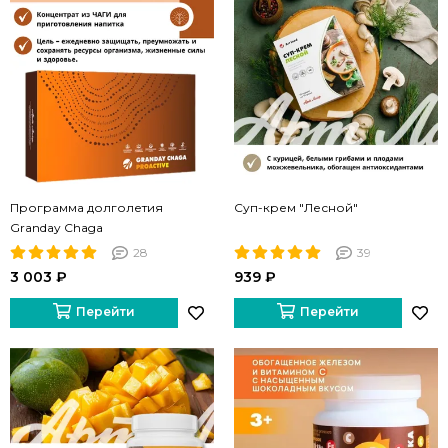
Программа долголетия
Суп-крем "Лесной"
Granday Chaga
28
39
3 003 ₽
939 ₽
Перейти
Перейти