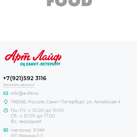
+7(921)592 3116
Заказать звонок
info@a-life.ru
196066
,
Россия
,
Санкт-Петербург
,
ул. Алтайская 4
Пн.-Пт.: с 10.00 до 19.00
Сб.: с 10.00 до 17.00
Вс.: выходной
партрнер: 31389
ИП Верина Л.Г.