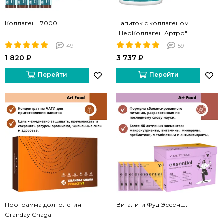
Коллаген "7000"
Напиток с коллагеном
"НеоКоллаген Артро"
49
59
1 820 ₽
3 737 ₽
Перейти
Перейти
Программа долголетия
Виталити Фуд Эссеншл
Granday Chaga