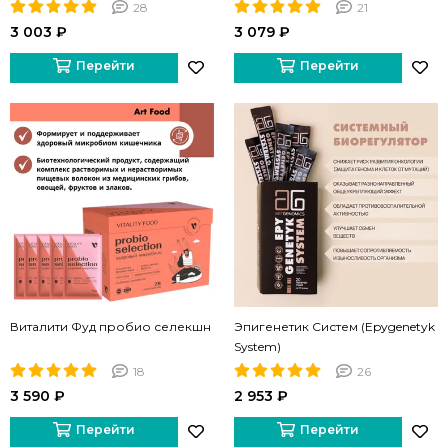
28
21
3 003 ₽
3 079 ₽
Перейти
Перейти
Виталити Фуд пробио селекшн
Эпигенетик Cистем (Epygenetyk
System)
18
26
3 590 ₽
2 953 ₽
Перейти
Перейти