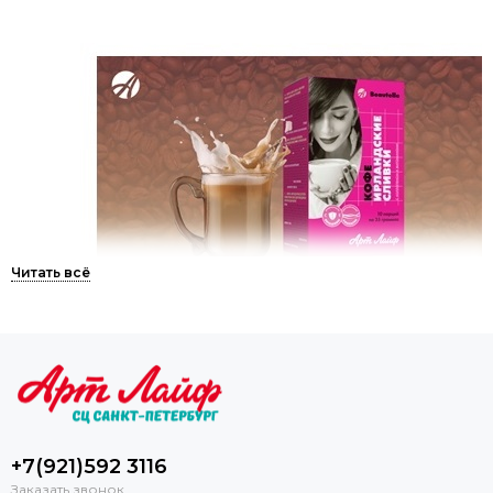
+7(921)592 3116
Красота и здоровье
Заказать звонок