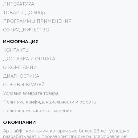
«артиллерия»: косметологические процедуры, массажи,
ЛИТЕРАТУРА
консультации с врачами (возможно, вы пропустили
ТОВАРЫ ДО 600р.
плановый осмотр), поездка в лечебный или
ПРОГРАММЫ ПРИМЕНЕНИЯ
профилактический санаторий. Как показывает практика, в
свое здоровье и красоту необходимо вкладывать силы,
СОТРУДНИЧЕСТВО
финансы и время.
ИНФОРМАЦИЯ
КОНТАКТЫ
ДОСТАВКА И ОПЛАТА
О КОМПАНИИ
ДИАГНОСТИКА
ОТЗЫВЫ ВРАЧЕЙ
Условия возврата товара
Политика конфиденциальности и оферта
Пользовательское соглашение
О КОМПАНИИ
Артлайф - компания, которая уже более 28 лет успешно
разрабатывает и производит продукты для управления