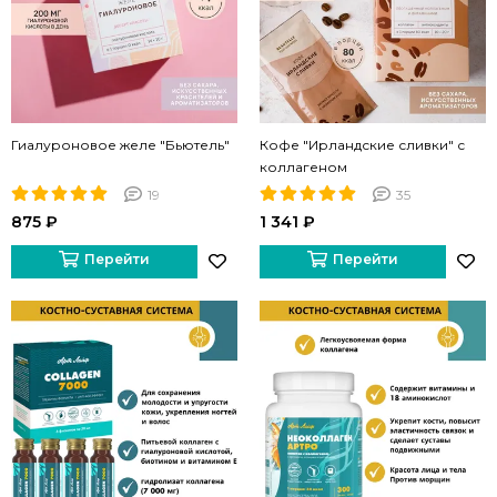
Гиалуроновое желе "Бьютель"
Кофе "Ирландские сливки" с
коллагеном
19
35
875 ₽
1 341 ₽
Перейти
Перейти