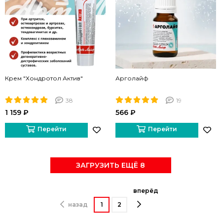
Крем "Хондротол Актив"
Арголайф
38
19
1 159 ₽
566 ₽
Перейти
Перейти
ЗАГРУЗИТЬ ЕЩЁ 8
вперёд
назад
1
2