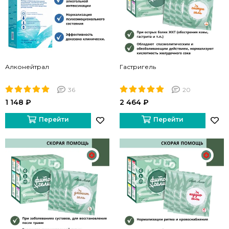
Алконейтрал
Гастригель
36
20
1 148 ₽
2 464 ₽
Перейти
Перейти