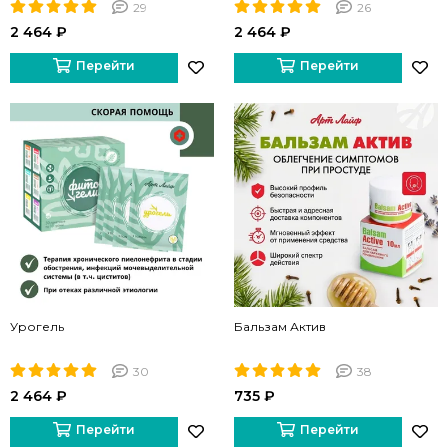
29
26
2 464 ₽
2 464 ₽
Перейти
Перейти
Урогель
Бальзам Актив
30
38
2 464 ₽
735 ₽
Перейти
Перейти