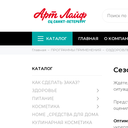
КАТАЛОГ
ГЛАВНАЯ
О КОМПА
Главная
ПРОГРАММЫ ПРИМЕНЕНИЯ
ОЗДОРОВЛЕ
Сез
КАТАЛОГ
КАК СДЕЛАТЬ ЗАКАЗ?
Ждёте,
ситуа
ЗДОРОВЬЕ
ПИТАНИЕ
Предст
КОСМЕТИКА
оценил
HOME _СРЕДСТВА ДЛЯ ДОМА
Оптим
КУЛИНАРНАЯ КОСМЕТИКА
укрепл