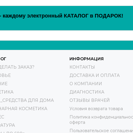
каждому электронный КАТАЛОГ в ПОДАРОК!
ЛОГ
ИНФОРМАЦИЯ
ДЕЛАТЬ ЗАКАЗ?
КОНТАКТЫ
ОВЬЕ
ДОСТАВКА И ОПЛАТА
НИЕ
О КОМПАНИИ
ЕТИКА
ДИАГНОСТИКА
_СРЕДСТВА ДЛЯ ДОМА
ОТЗЫВЫ ВРАЧЕЙ
НАРНАЯ КОСМЕТИКА
Условия возврата товара
ЕС
Политика конфиденциальнос
оферта
АТУРА
Пользовательское соглашен