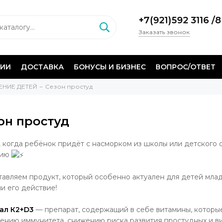
+7(921)592 3116
/
8
Заказать звонок
НИИ
ДОСТАВКА
БОНУСЫ И БИЗНЕС
ВОПРОС/ОТВЕТ
НИЕ ДЕТЕЙ
Сезон простуд
он простуд
 когда ребёнок придёт с насморком из школы или детского с
цию
авляем продукт, который особенно актуален для детей мла
и его действие!
ал К2+D3
— препарат, содержащий в себе витамины, которые
ению иммунитета, снижению риска развития простудных и в