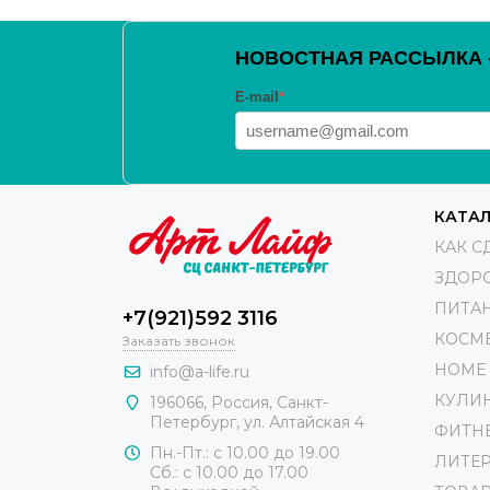
НОВОСТНАЯ РАССЫЛКА - 
E-mail
*
КАТА
КАК С
ЗДОР
ПИТА
+7(921)592 3116
КОСМ
Заказать звонок
HOME 
info@a-life.ru
КУЛИ
196066
,
Россия
,
Санкт-
Петербург
,
ул. Алтайская 4
ФИТН
Пн.-Пт.: с 10.00 до 19.00
ЛИТЕР
Сб.: с 10.00 до 17.00