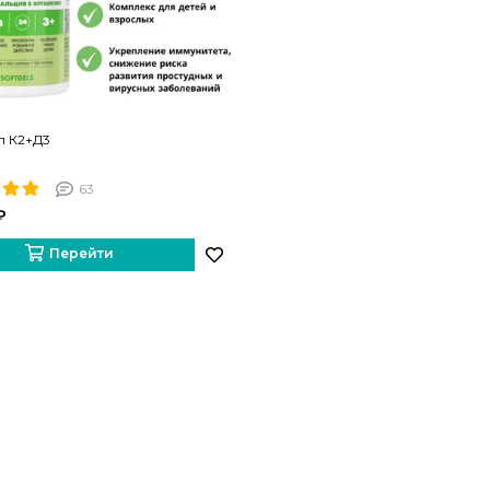
л К2+Д3
63
₽
Перейти