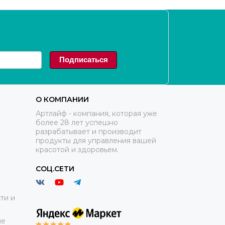
Подписаться
О КОМПАНИИ
Артлайф - компания, которая уже
более 28 лет успешно
разрабатывает и производит
продукты для управления вашей
красотой и здоровьем.
СОЦ.СЕТИ
ти и
ие