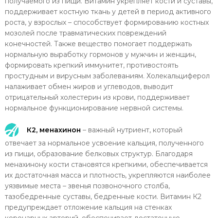
получаемого из пищи. Витамин укрепляет кости и суставы,
поддерживает костную ткань у детей в период активного
роста, у взрослых – способствует формированию костных
мозолей после травматических повреждений
конечностей. Также вещество помогает поддержать
нормальную выработку гормонов у мужчин и женщин,
формировать крепкий иммунитет, противостоять
простудным и вирусным заболеваниям. Холекальциферол
налаживает обмен жиров и углеводов, выводит
отрицательный холестерин из крови, поддерживает
нормальное функционирование нервной системы.
К2, менахинон
– важный нутриент, который
отвечает за нормальное усвоение кальция, полученного
из пищи, образование белковых структур. Благодаря
менахинону кости становятся крепкими, обеспечивается
их достаточная масса и плотность, укрепляются наиболее
уязвимые места – звенья позвоночного столба,
тазобедренные суставы, бедренные кости. Витамин К2
предупреждает отложение кальция на стенках
коронарных артерий, обеспечивает достаточную