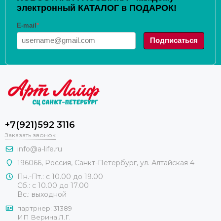
электронный КАТАЛОГ в ПОДАРОК!
E-mail
*
Подписаться
+7(921)592 3116
Заказать звонок
info@a-life.ru
196066
,
Россия
,
Санкт-Петербург
,
ул. Алтайская 4
Пн.-Пт.: с 10.00 до 19.00
Сб.: с 10.00 до 17.00
Вс.: выходной
партрнер: 31389
ИП Верина Л.Г.