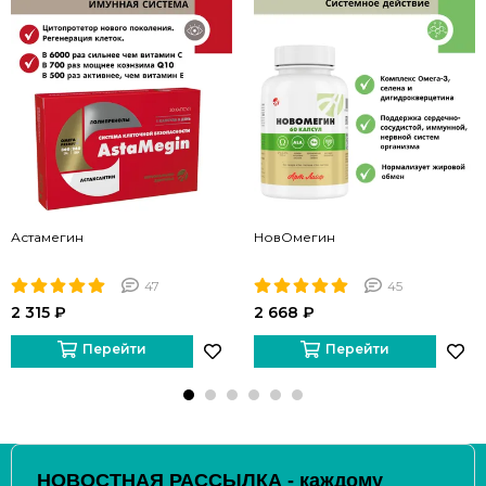
Астамегин
НовОмегин
47
45
2 315 ₽
2 668 ₽
Перейти
Перейти
НОВОСТНАЯ РАССЫЛКА - каждому