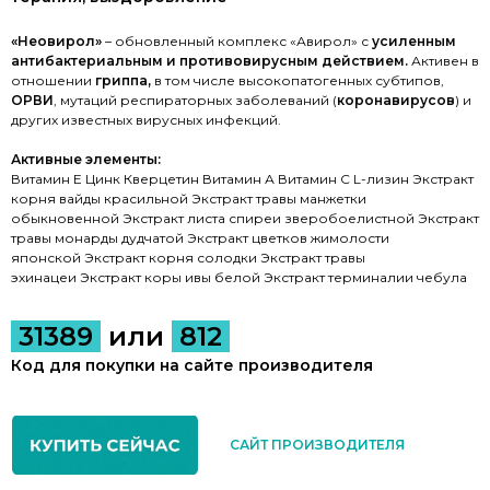
«Неовирол»
– обновленный комплекс «Авирол» с
усиленным
антибактериальным и противовирусным действием.
Активен в
отношении
гриппа,
в том числе высокопатогенных субтипов,
ОРВИ
, мутаций респираторных заболеваний (
коронавирусов
) и
других известных вирусных инфекций.
Активные элементы:
Витамин Е Цинк Кверцетин Витамин А Витамин С L-лизин Экстракт
корня вайды красильной Экстракт травы манжетки
обыкновенной Экстракт листа спиреи зверобоелистной Экстракт
травы монарды дудчатой Экстракт цветков жимолости
японской Экстракт корня солодки Экстракт травы
эхинацеи Экстракт коры ивы белой Экстракт терминалии чебула
31389
или
812
Код для покупки на сайте производителя
САЙТ ПРОИЗВОДИТЕЛЯ