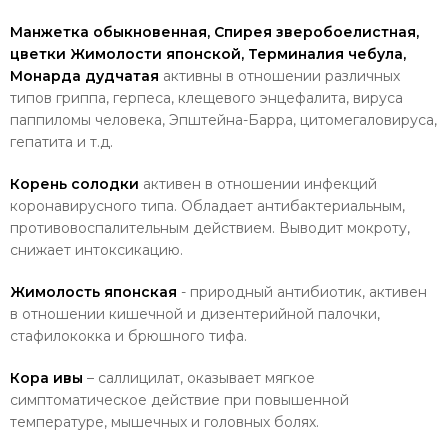
Манжетка обыкновенная, Спирея зверобоелистная,
цветки Жимолости японской, Терминалия чебула,
Монарда дудчатая
активны в отношении различных
типов гриппа, герпеса, клещевого энцефалита, вируса
паппиломы человека, Эпштейна-Барра, цитомегаловируса,
гепатита и т.д.
Корень солодки
активен в отношении инфекций
коронавирусного типа. Обладает антибактериальным,
противовоспалительным действием. Выводит мокроту,
снижает интоксикацию.
Жимолость японская
- природный антибиотик, активен
в отношении кишечной и дизентерийной палочки,
стафилококка и брюшного тифа.
Кора ивы
– саллицилат, оказывает мягкое
симптоматическое действие при повышенной
температуре, мышечных и головных болях.