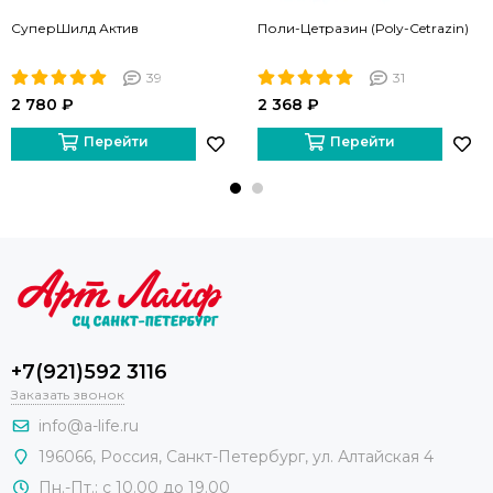
СуперШилд Актив
Поли-Цетразин (Poly-Cetrazin)
39
31
2 780 ₽
2 368 ₽
Перейти
Перейти
+7(921)592 3116
Заказать звонок
info@a-life.ru
196066
,
Россия
,
Санкт-Петербург
,
ул. Алтайская 4
Пн.-Пт.: с 10.00 до 19.00