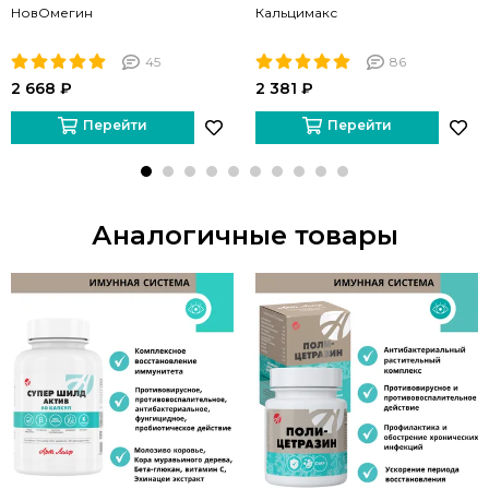
НовОмегин
Кальцимакс
45
86
2 668 ₽
2 381 ₽
Перейти
Перейти
Аналогичные товары