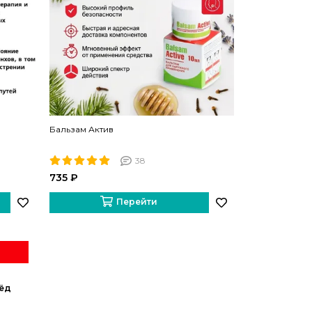
Бальзам Актив
38
735 ₽
Перейти
ёд