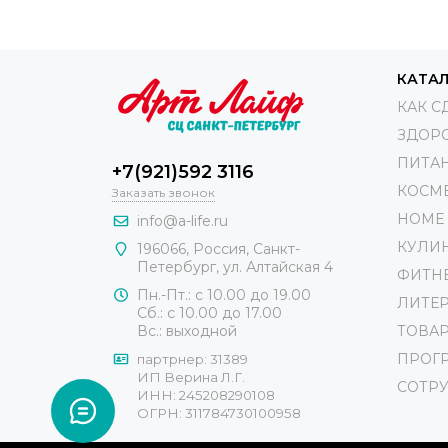
КАТА
КАК С
ЗДОР
ПИТА
+7(921)592 3116
КОСМ
Заказать звонок
HOME 
info@a-life.ru
КУЛИ
196066
,
Россия
,
Санкт-
Петербург
,
ул. Алтайская 4
ФИТН
Пн.-Пт.: с 10.00 до 19.00
ЛИТЕР
Сб.: с 10.00 до 17.00
Вс.: выходной
ТОВАР
ПРОГ
партрнер: 31389
ИП Верина Л.Г.
СОТР
ИНН: 245208290108
ОГРН: 311784730100958