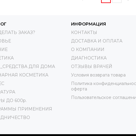
ЛОГ
ИНФОРМАЦИЯ
ДЕЛАТЬ ЗАКАЗ?
КОНТАКТЫ
ОВЬЕ
ДОСТАВКА И ОПЛАТА
НИЕ
О КОМПАНИИ
ЕТИКА
ДИАГНОСТИКА
_СРЕДСТВА ДЛЯ ДОМА
ОТЗЫВЫ ВРАЧЕЙ
НАРНАЯ КОСМЕТИКА
Условия возврата товара
ЕС
Политика конфиденциальнос
оферта
АТУРА
Пользовательское соглашен
Ы ДО 600р.
РАММЫ ПРИМЕНЕНИЯ
УДНИЧЕСТВО