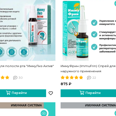
ля полости рта "ИммуЛиз Актив"
ИммуФрин (ImmuFrin) Спрей для
наружного применения
30
22
875 ₽
Перейти
Перейти