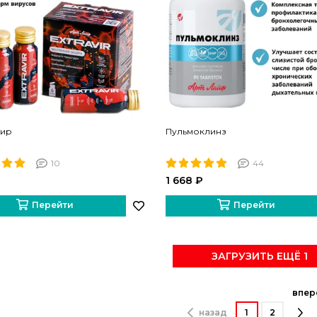
вир
Пульмоклинз
10
44
₽
1 668 ₽
Перейти
Перейти
ЗАГРУЗИТЬ ЕЩЁ 1
впер
назад
1
2