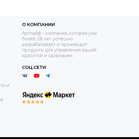
О КОМПАНИИ
Артлайф - компания, которая уже
более 28 лет успешно
разрабатывает и производит
продукты для управления вашей
красотой и здоровьем.
СОЦ.СЕТИ
ти и
ие