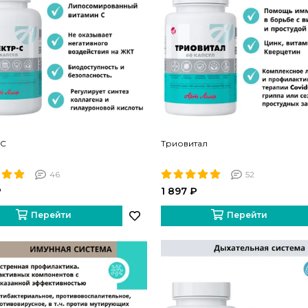
-С
Триовитал
46
52
₽
1 897 ₽
Перейти
Перейти