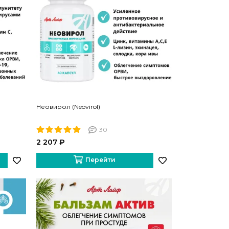
Неовирол (Neovirol)
30
2 207 ₽
Перейти