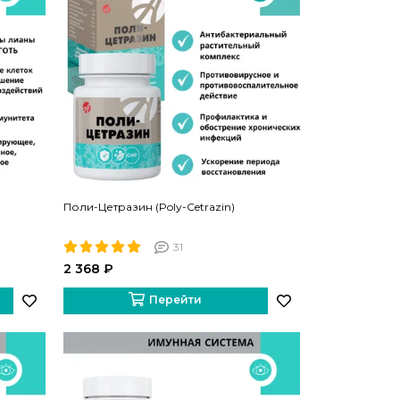
Поли-Цетразин (Poly-Cetrazin)
31
2 368 ₽
Перейти