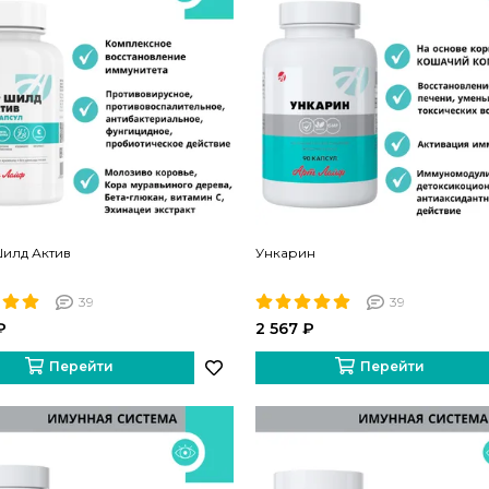
илд Актив
Ункарин
39
39
₽
2 567 ₽
Перейти
Перейти