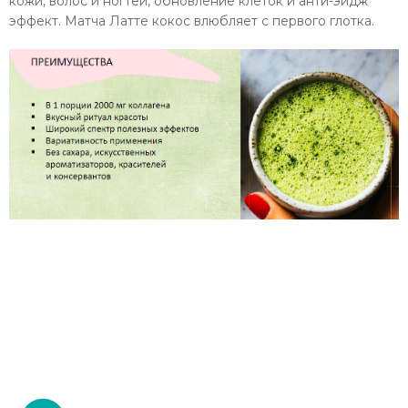
кожи, волос и ногтей, обновление клеток и анти-эйдж
эффект. Матча Латте кокос влюбляет с первого глотка.