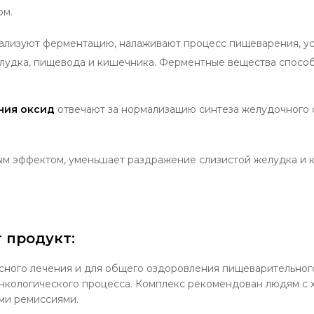
ом.
лизуют ферментацию, налаживают процесс пищеварения, ус
елудка, пищевода и кишечника. Ферментные вещества спос
гния оксид
отвечают за нормализацию синтеза желудочного
м эффектом, уменьшает раздражение слизистой желудка и 
 продукт:
сного лечения и для общего оздоровления пищеварительного
нкологического процесса. Комплекс рекомендован людям с
ми ремиссиями.