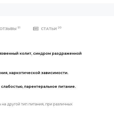
51
20
ОТЗЫВЫ
СТАТЬИ
 язвенный колит, синдром раздраженной
ния, наркотической зависимости.
слабостью, парентеральное питание.
на другой тип питания, при различных