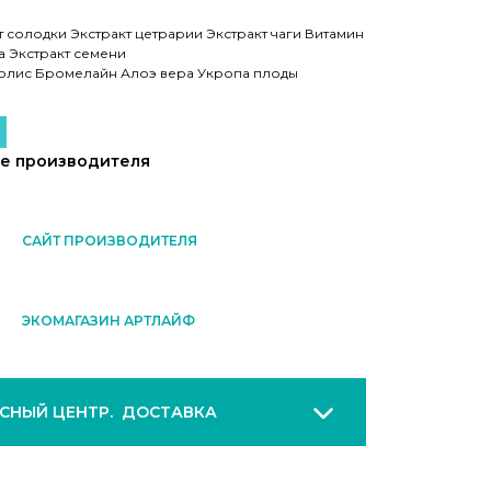
 солодки Экстракт цетрарии Экстракт чаги Витамин
а Экстракт семени
олис Бромелайн Алоэ вера Укропа плоды
2
те производителя
САЙТ ПРОИЗВОДИТЕЛЯ
ЭКОМАГАЗИН АРТЛАЙФ
ИСНЫЙ ЦЕНТР. ДОСТАВКА