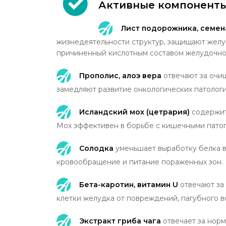
Активные компоненты
Лист подорожника, семен
жизнедеятельности структур, защищают желуд
причиненный кислотным составом желудочног
Прополис, алоэ вера
отвечают за очи
замедляют развитие онкологических патологи
Исландский мох (цетрария)
содержит
Мох эффективен в борьбе с кишечными патог
Солодка
уменьшает выработку белка в
кровообращение и питание пораженных зон.
Бета-каротин, витамин U
отвечают за
клетки желудка от повреждений, пагубного в
Экстракт гриба чага
отвечает за нор