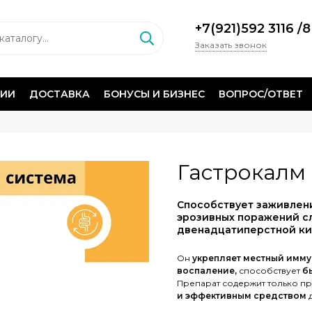
+7(921)592 3116
/
8
Заказать звонок
НИИ
ДОСТАВКА
БОНУСЫ И БИЗНЕС
ВОПРОС/ОТВЕТ
Гастрокалм
Способствует заживлен
эрозивных поражений с
двенадцатиперстной к
Он
укрепляет местный иммун
воспаление,
способствует
б
Препарат содержит только пр
и эффективным средством
д