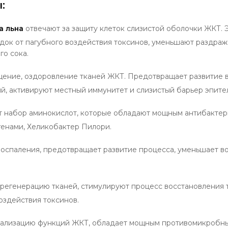
:
а льна
отвечают за защиту клеток слизистой оболочки ЖКТ.
ок от пагубного воздействия токсинов, уменьшают раздраже
о сока.
щение, оздоровление тканей ЖКТ. Предотвращает развитие в
й, активируют местный иммунитет и слизистый барьер эпите
 набор аминокислот, которые обладают мощным антибактер
енами, Хеликобактер Пилори.
оспаления, предотвращает развитие процесса, уменьшает во
 регенерацию тканей, стимулируют процесс восстановления т
оздействия токсинов.
мализацию функций ЖКТ, обладает мощным противомикробны