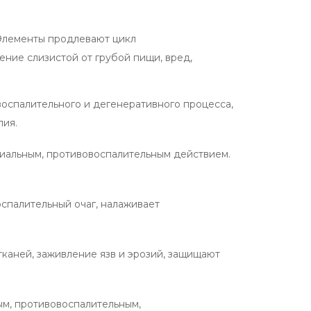
 Элементы продлевают цикл
ние слизистой от грубой пищи, вред,
оспалительного и дегенеративного процесса,
лия.
иальным, противовоспалительным действием.
спалительный очаг, налаживает
каней, заживление язв и эрозий, защищают
м, противовоспалительным,