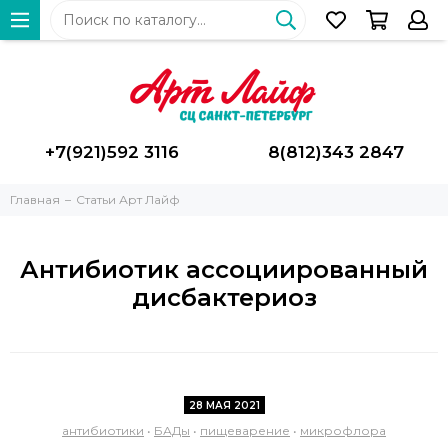
+7(921)592 3116
8(812)343 2847
Главная
Статьи Арт Лайф
Антибиотик ассоциированный
дисбактериоз
28 МАЯ 2021
антибиотики
•
БАДы
•
пищеварение
•
микрофлора