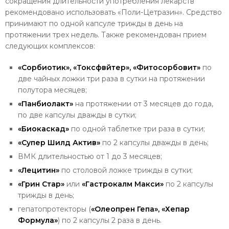
сокращения длительности употребления лекарств
рекомендовано использовать «Поли-Цетразин». Средство
принимают по одной капсуле трижды в день на
протяжении трех недель. Также рекомендован прием
следующих комплексов:
«Сорбиотик», «Токсфвйтер», «Фитосорбовит»
по
две чайных ложки три раза в сутки на протяжении
полутора месяцев;
«Панбиолакт»
на протяжении от 3 месяцев до года,
по две капсулы дважды в сутки;
«Биокаскад»
по одной таблетке три раза в сутки;
«Супер Шилд Актив»
по 2 капсулы дважды в день;
ВМК длительностью от 1 до 3 месяцев;
«Лецитин»
по столовой ложке трижды в сутки;
«Грин Стар»
или
«Гастрокалм Макси»
по 2 капсулы
трижды в день;
гепатопротекторы (
«Олеопрен Гепа», «Хепар
Формула»
) по 2 капсулы 2 раза в день.