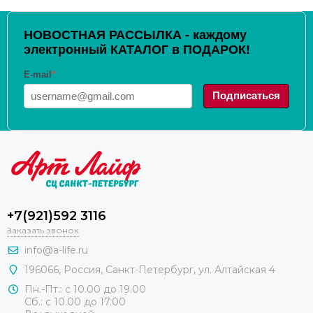
НОВОСТНАЯ РАССЫЛКА - каждому
электронный КАТАЛОГ в ПОДАРОК!
E-mail
*
Подписаться
+7(921)592 3116
Заказать звонок
info@a-life.ru
196066
,
Россия
,
Санкт-Петербург
,
ул. Алтайская 4
Пн.-Пт.: с 10.00 до 19.00
Сб.: с 10.00 до 17.00