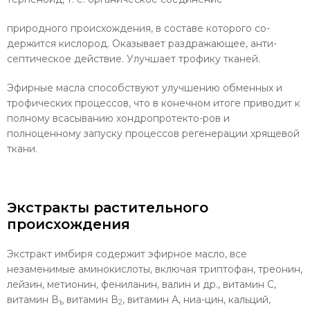
природного происхождения, в составе которого со­
держится кислород. Оказывает раздражающее, анти­
септическое действие. Улучшает трофику тканей.
Эфирные масла способствуют улучшению обмен­ных и
трофических процессов, что в конечном итоге приводит к
полному всасыванию хондропротекто-ров и
полноценному запуску процессов регенерации хрящевой
ткани.
Экстракты растительного
происхождения
Экстракт имбиря содержит эфирное масло, все
незаменимые аминокислоты, включая триптофан, треонин,
лейзин, метионин, фениланин, валин и др., витамин С,
витамин В
витамин В
, витамин А, ниа-цин, кальций,
ъ
2