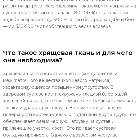
развития артроза. Исследования показали, что нагрузка на
сустав при сто­янии составляет 80-100
%
веса тела, при
ходьбе возрастает до 300 %, а при быстрой ходьбе и беге
— до 350-500
%
от собствен­ного веса человека.
Что такое хрящевая ткань и для чего
она необходима?
Хрящевая ткань состоит из клеток (хондроцитов) и
межклеточного вещества (хряще­вого матрикса),
характеризующегося по­вышенной упругостью. В
здоровом суставе кости окружены гладкой блестящей
хряще­вой тканью, которая помогает им скользить, смягчать
толчки и удары друг о друга. В норме хрящи гладкие,
поверхности костей идеально подогнаны друг к другу, что
обе­спечивает равномерную нагрузку на сустав и
прилежащие участки кости. Это придаёт суставам
большую прочность. Однако с воз­растом наступает