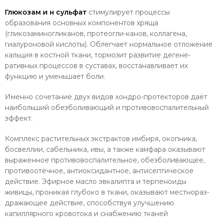
Глюкозам
и
н
сульфат
стимулирует про­цессы
образования основных компонентов хряща
(гликозаминогликанов, протеогли-канов, коллагена,
гиалуроновой кислоты). Облегчает нормальное отложение
кальция в костной ткани, тормозит развитие дегене­
ративных процессов в суставах, восстанав­ливает их
функцию и уменьшает боли.
Именно сочетание двух видов хондро-протекторов даёт
наибольший обезболи­вающий и противовоспалительный
эффект.
Комплекс растительных экстрактов им­биря, окопника,
босвеллии, сабельника, ивы, а также камфара оказывают
выражен­ное противовоспалительное, обезболива­ющее,
противоотёчное, антиоксидантное, антисептическое
действие. Эфирное масло эвкалипта и терпеноиды
живицы, прони­кая глубоко в ткани, оказывают местнораз-
дражающее действие, способствуя улучше­нию
капиллярного кровотока и снабжению тканей