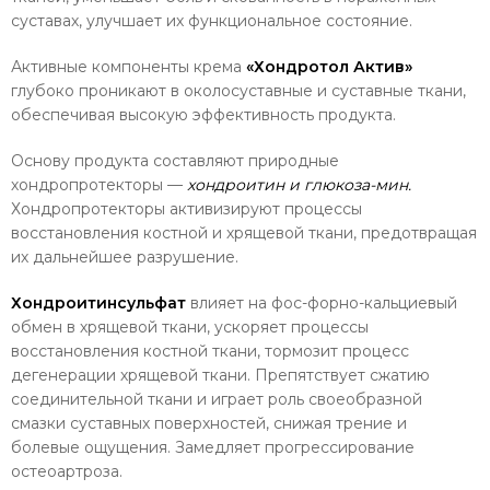
суста­вах, улучшает их функциональное состояние.
Активные компоненты крема
«Хондротол
Актив»
глубоко проникают в околосуставные и суставные ткани,
обеспечивая высокую эф­фективность продукта.
Основу продукта составляют природные
хондропротекторы —
хондроитин и глюкоза-мин.
Хондропротекторы активизируют про­цессы
восстановления костной и хрящевой ткани, предотвращая
их дальнейшее разру­шение.
Хондроитинсульфат
влияет на фос-форно-кальциевый
обмен в хрящевой ткани, ускоряет процессы
восстановления костной ткани, тормозит процесс
дегенера­ции хрящевой ткани. Препятствует сжатию
соединительной ткани и играет роль свое­образной
смазки суставных поверхностей, снижая трение и
болевые ощущения. За­медляет прогрессирование
остеоартроза.