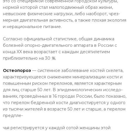
это со спецификой современной городской культуры,
нормой которой стал малоподвижный образ жизни,
невысокие физические нагрузки, либо наоборот, чрез­
мерная двигательная активность, а также плохая экология
и нерациональное питание.
Согласно официальной статистике, общая динамика
болезней опорно-двигательного аппарата в России с
конца XX века возрас­тает с каждым десятилетием
приблизитель­но на 30
%.
Остеопороз
— системное заболевание костей скелета,
характеризующееся снижением ми­нерализации кости и
повышенным риском переломов, является характерным
для лиц старше 50 лет. В эпидемиологических исследо­
ваниях, проведённых в 16 городах России, было показано,
что перелом бедренной кости диа­гностируется у одного
из тысячи жителей в возрасте 50 лет и старше, а перелом
предпле-
чья регистрируется у каждой сотой женщи­ны этой