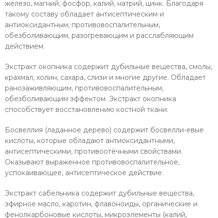
железо, магний, фосфор, калий, натрий, цинк. Благодаря
такому составу обладает антисеп­тическим и
антиоксидантным, противовоспалитель­ным,
обезболивающим, разогревающим и расслабля­ющим
действием.
Экстракт окопника содержит дубильные вещества, смолы,
крахмал, холин, сахара, слизи и многие другие. Обладает
ранозаживляющим, противовоспалитель­ным,
обезболивающим эффектом. Экстракт окопника
способствует восстановлению костной ткани.
Босвеллия (ладанное дерево) содержит босвелли-евые
кислоты, которые обладают антиоксидантными,
антисептическими, противоотёчными свойствами.
Оказывают выраженное противовоспалительное,
успокаивающее, антисептическое действие.
Экстракт сабельника содержит дубильные ве­щества,
эфирное масло, каротин, флавоноиды, ор­ганические и
фенолкарбоновые кислоты, микро­элементы (калий,