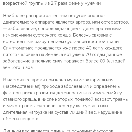
возрастной группы ив 2,7 раза реже у мужчин.
Наиболее распространённым недугом опор­но-
двигательного аппарата является артроз, или остеоартроз,
— заболевание, сопровожда­ющееся дегенеративными
изменениями су­ставного хряща. Болезнь связана с
естествен­ным разрушением суставной костной ткани.
Симптоматика проявляется уже после 40 лет у каждого
пятого человека на Земле, а вот уже к 70 годам данное
заболевание в полную силу поражает более 60 % людей
земного шара.
В настоящее время признана мультифакториальная
(наследственная) природа за­болевания и определены
факторы риска развития дегенеративных изменений су­
ставного хряща, в числе которых: пожилой возраст, травмы
и микротравмы суставов, перегрузка сустава или
длительная нагруз­ка на сустав, лишний вес, нарушение
обме­на веществ.
Лишний вес является одним из основных факторов