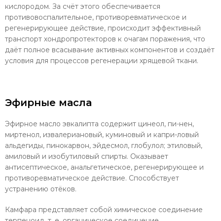
кислородом. За счёт этого обеспечи­вается
противовоспалительное, противо­ревматическое и
регенерирующее дей­ствие, происходит эффективный
транспорт хондропротекторов к очагам поражения, что
даёт полное всасывание активных ком­понентов и создаёт
условия для процессов регенерации хрящевой ткани.
Эфирные масла
Эфирное масло эвкалипта содержит цинеол, пи-нен,
миртенол, извалериановый, куминовый и капри-ловый
альдегиды, пинокарвон, эйдесмол, глобулол; этиловый,
амиловый и изобутиловый спирты. Ока­зывает
антисептическое, анальгетическое, регенери­рующее и
противоревматическое действие. Способ­ствует
устранению отёков.
Камфара представляет собой химическое со­единение
терпеноид, т. е. органическое соединение