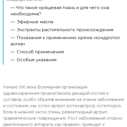
— Что такое хрящевая ткань и для чего она
необходима?
—
Эфирные масла
—
Экстракты растительного происхождения
—
Показания к применению крема «хондротол
актив»
—
Способ применения
—
Особые указания
Начало XXI века Всемирная организация
здравоохранения провозгласила декадой ко­стей и
суставов, особо обратив внимание на этакие заболевания
и состояния, как остео-артрит (остеоартроз), остеопороз,
боли в нижней части спины, ревматоидный арт­рит,
травматические повреждения. Рост заболеваний опорно-
двигательного аппарата, как правило, приводит к