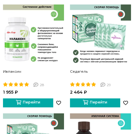
Ивлаксин
Седагель
28
29
1 955 ₽
2 464 ₽
Перейти
Перейти