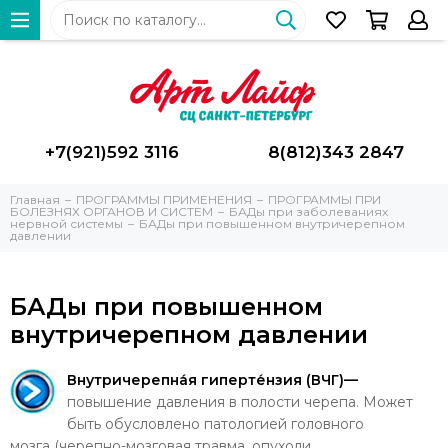
+7(921)592 3116
8(812)343 2847
Главная
ПРОГРАММЫ ПРИМЕНЕНИЯ
ПРОГРАММЫ ПРИ
БОЛЕЗНЯХ ОРГАНОВ И СИСТЕМ
БАДы при заболеваниях
нервной системы
БАДы при повышенном внутричерепном
давлении
БАДы при повышенном
внутричерепном давлении
Внутричерепна́я гиперте́нзия (ВЧГ)
—
повышение давления в полости черепа. Может
быть обусловлено патологией головного
мозга (черепно-мозговая травма, опухоли,