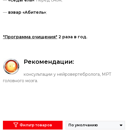
—
взвар «Абитель»
;
"Программа
очищения"
2
раза
в
год
.
Рекомендации
:
консультации у нейровертебролога, МРТ
головного мозга.
Фильтр товаров