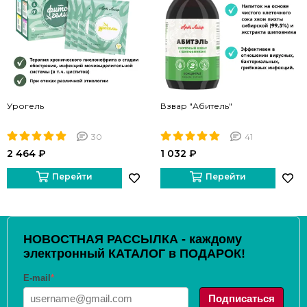
Урогель
Взвар "Абитель"
30
41
2 464 ₽
1 032 ₽
Перейти
Перейти
НОВОСТНАЯ РАССЫЛКА - каждому
электронный КАТАЛОГ в ПОДАРОК!
E-mail
*
Подписаться