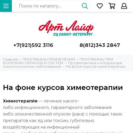
+7(921)592 3116
8(812)343 2847
Главная
ПРОГРАММЫ ПРИМЕНЕНИЯ
ПРОГРАММЫ ПРИ
БОЛЕЗНЯХ ОРГАНОВ И СИСТЕМ
Профилактика и коррекция
онкологических заболеваний
На фоне курсов химеотерапии
На фоне курсов химеотерапии
Химиотерапи́я
—
лечение
какого-
либо
инфекционного,
паразитарного
заболевания
либо
злокачественной опухоли
(рака) с помощью таких
препаратов как
яд
или
токсин, губительно
воздействующих на инфекционный