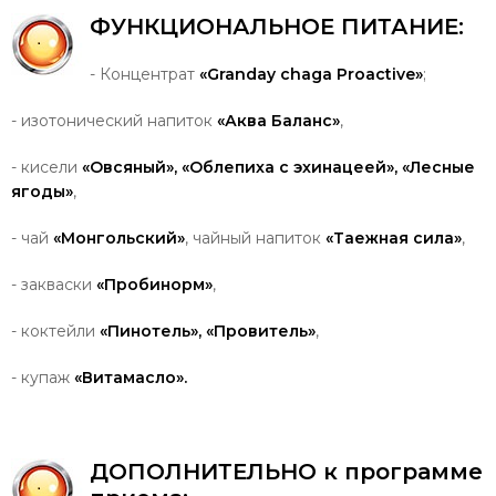
ФУНКЦИОНАЛЬНОЕ
ПИТАНИЕ
:
- Концентрат
«Granday chaga Proactive»
;
- изотонический напиток
«Аква Баланс»
,
- кисели
«Овсяный», «Облепиха с эхинацеей», «Лесные
ягоды»
,
- чай
«Монгольский»
, чайный напиток
«Таежная сила»
,
- закваски
«Пробинорм»
,
- коктейли
«Пинотель», «Провитель»
,
- купаж
«Витамасло».
ДОПОЛНИТЕЛЬНО к программе