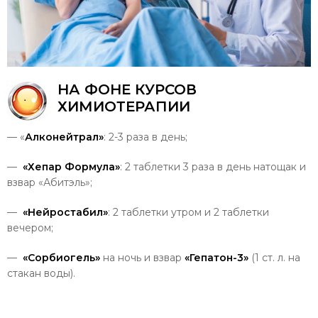
НА
ФОНЕ
КУРСОВ
ХИМИОТЕРАПИИ
— «
Алконейтрал»
: 2-3 раза в день;
—
«Хепар Формула»
: 2 таблетки 3 раза в день натощак и
взвар «Абитэль»;
—
«Нейростабил»
: 2 таблетки утром и 2 таблетки
вечером;
—
«Сорбиогель»
на ночь и взвар
«Гепатон-3»
(1 ст. л. на
стакан воды).