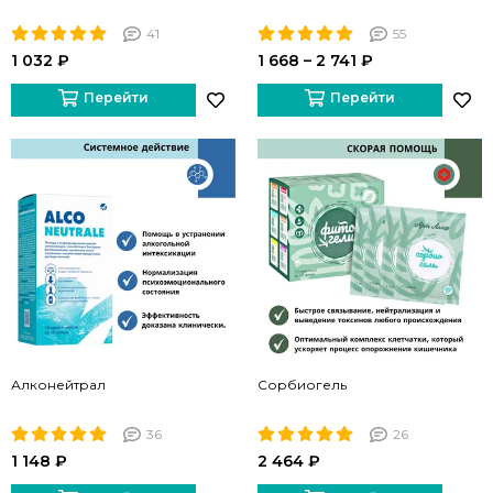
41
55
1 032 ₽
1 668 – 2 741 ₽
Перейти
Перейти
Алконейтрал
Сорбиогель
36
26
1 148 ₽
2 464 ₽