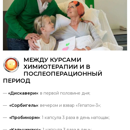
МЕЖДУ
КУРСАМИ
ХИМИОТЕРАПИИ
И
В
ПОСЛЕОПЕРАЦИОННЫЙ
ПЕРИОД
—
«Дискавери»
: в первой половине дня;
—
«Сорбигель»
: вечером и взвар «Гепатон-3»;
—
«Пробинорм»
: 1 капсула 3 раза в день натощак;
—
«Кальцимакс»
: 1 капсула 3 раза в день;