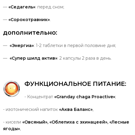
—
«Седагель»
: перед сном;
—
«Сорокотравник»
.
дополнительно
:
—
«Энергиа»
: 1-2 таблетки в первой половине дня;
—
«Супер шилд актив»
: 2 капсулы 2 раза в день.
ФУНКЦИОНАЛЬНОЕ
ПИТАНИЕ
:
- Концентрат
«Granday chaga Proactive»
;
- изотонический напиток
«Аква Баланс»
,
- кисели
«Овсяный», «Облепиха с эхинацеей», «Лесные
ягоды»
,