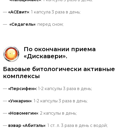
—
«АСЕвит»
: 1 капсула 3 раза в день;
—
«Седагель»
: перед сном;
По
окончании
приема
«Дискавери»
.
Базовые битологически активные
комплексы
—
«Персифен»:
1-2 капсулы 3 раза в день;
—
«Ункарин»
: 1-2 капсулы 3 раза в день;
—
«Новомегин»
: 2 капсулы в день;
—
взвар «Абитэль»
: 1 ст. л. 3 раза в день с водой;