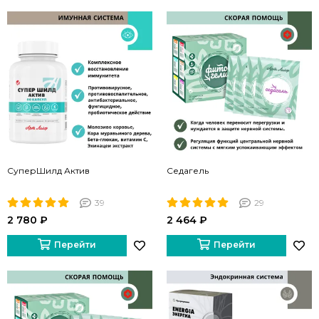
СуперШилд Актив
Седагель
39
29
2 780 ₽
2 464 ₽
Перейти
Перейти