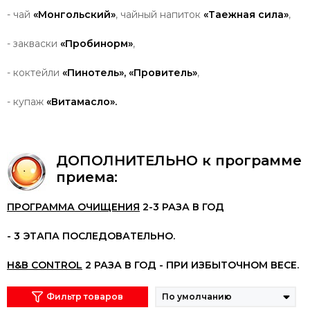
- чай
«Монгольский»
, чайный напиток
«Таежная сила»
,
- закваски
«Пробинорм»
,
- коктейли
«Пинотель», «Провитель»
,
- купаж
«Витамасло».
ДОПОЛНИТЕЛЬНО к программе
приема
:
ПРОГРАММА
ОЧИЩЕНИЯ
2-3
РАЗА
В
ГОД
- 3
ЭТАПА
ПОСЛЕДОВАТЕЛЬНО
.
Н
&
В
CONTROL
2
РАЗА
В
ГОД
-
ПРИ
ИЗБЫТОЧНОМ
ВЕСЕ
.
Фильтр товаров