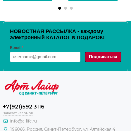
НОВОСТНАЯ РАССЫЛКА - каждому
электронный КАТАЛОГ в ПОДАРОК!
E-mail
*
Подписаться
+7(921)592 3116
Заказать звонок
info@a-life.ru
196066
,
Россия
,
Санкт-Петербург
,
ул. Алтайская 4