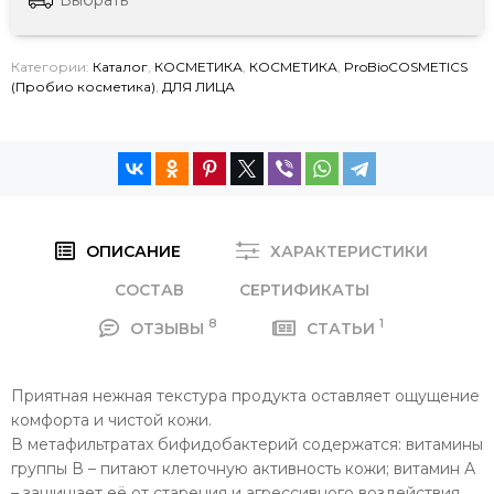
Категории:
Каталог
,
КОСМЕТИКА
,
КОСМЕТИКА
,
ProBioCOSMETICS
(Пробио косметика)
,
ДЛЯ ЛИЦА
ОПИСАНИЕ
ХАРАКТЕРИСТИКИ
СОСТАВ
СЕРТИФИКАТЫ
8
1
ОТЗЫВЫ
СТАТЬИ
Приятная нежная текстура продукта оставляет ощущение
комфорта и чистой кожи.
В метафильтратах бифидобактерий содержатся: витамины
группы В – питают клеточную активность кожи; витамин А
– защищает её от старения и агрессивного воздействия