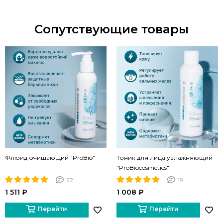
Сопутствующие товары
Флюид очищающий "ProBio"
Тоник для лица увлажняющий
"ProBiocosmetics"
22
19
1 511 ₽
1 008 ₽
Перейти
Перейти