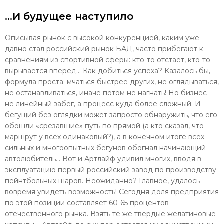
…И будущее наступило
Описывая рынок с высокой конкуренцией, каким уже
давно стал российский рынок БАД, часто прибегают к
сравнениям из спортивной сферы: кто-то отстает, кто-то
вырывается вперед… Как добиться успеха? Казалось бы,
формула проста: мчаться быстрее других, не оглядываться,
не останавливаться, иначе потом не нагнать! Но бизнес –
не линейный забег, а процесс куда более сложный. И
бегущий без оглядки может запросто обнаружить, что его
обошли «срезавшие» путь по прямой (а кто сказал, что
маршрут у всех одинаковый?), а в конечном итоге всех
сильных и многоопытных бегунов обогнал начинающий
автолюбитель... Вот и Артлайф удивил многих, вводя в
эксплуатацию первый российский завод по производству
пейнтбольных шаров. Неожиданно? Главное, удалось
вовремя увидеть возможность! Сегодня доля предприятия
по этой позиции составляет 60-65 процентов
отечественного рынка. Взять те же твердые желатиновые