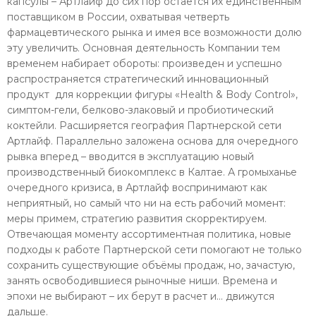
капсулы – Артлайф до сих пор остается их единственным
поставщиком в России, охватывая четверть
фармацевтического рынка и имея все возможности долю
эту увеличить. Основная деятельность Компании тем
временем набирает обороты: произведен и успешно
распространяется стратегический инновационный
продукт для коррекции фигуры «Health & Body Control»,
симптом-гели, белково-злаковый и пробиотический
коктейли. Расширяется география Партнерской сети
Артлайф. Параллельно заложена основа для очередного
рывка вперед – вводится в эксплуатацию новый
производственный биокомплекс в Калтае. А громыханье
очередного кризиса, в Артлайф воспринимают как
неприятный, но самый что ни на есть рабочий момент:
меры примем, стратегию развития скорректируем.
Отвечающая моменту ассортиментная политика, новые
подходы к работе Партнерской сети помогают не только
сохранить существующие объёмы продаж, но, зачастую,
занять освободившиеся рыночные ниши. Времена и
эпохи не выбирают – их берут в расчет и… движутся
дальше.