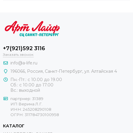
+7(921)592 3116
Заказать звонок
info@a-life.ru
196066
,
Россия
,
Санкт-Петербург
,
ул. Алтайская 4
Пн.-Пт.: с 10.00 до 19.00
Сб.: с 10.00 до 17.00
Вс.: выходной
партрнер: 31389
ИП Верина Л.Г.
ИНН: 245208290108
ОГРН: 311784730100958
КАТАЛОГ