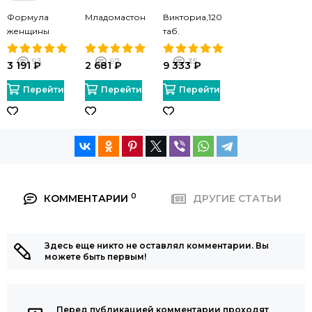
Формула
Младомастон
Викториа,120
женщины
таб.
180т.
93
97
35
3 191 ₽
2 681 ₽
9 333 ₽
Перейти
Перейти
Перейти
0
КОММЕНТАРИИ
ДРУГИЕ СТАТЬИ
Здесь еще никто не оставлял комментарии. Вы
можете быть первым!
Перед публикацией комментарии проходят